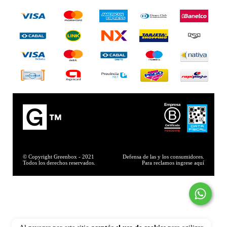
© Copyright Greenbox - 2021
Defensa de las y los consumidores.
Todos los derechos reservados.
Para reclamos
ingrese aquí